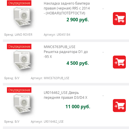
Спецпредложение
Накладка заднего бампера
правая (черная) RRS c 2014
- (НОВАЯ)(ПОТЁРТОСТИ)
2 900 руб.
Бренд:
LAND ROVER
Артикул:
LR045184
Спецпредложение
MWC6763PUB_USE
Решетка радиатора D1 до
-95 X
4 500 руб.
Бренд:
Б/У
Артикул:
MWC6763PUB_USE
Спецпредложение
LR016462_USE Дверь
передняя правая D3/D4 Х
11 000 руб.
Бренд:
Б/У
Артикул:
LR016462_USE