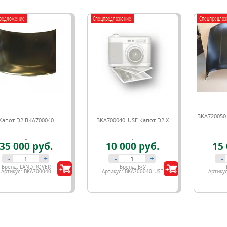
редложение
Спецпредложение
Спецпредло
BKA720050_
Капот D2 BKA700040
BKA700040_USE Капот D2 X
35 000 руб.
10 000 руб.
15 
-
+
-
+
-
Бренд:
LAND ROVER
Бренд:
Б/У
Артикул:
BKA700040
Артикул:
BKA700040_USE
Артику