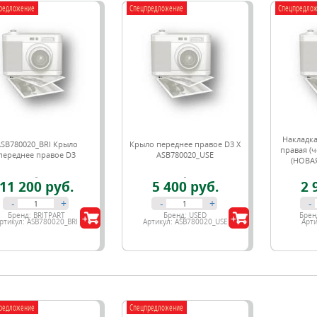
редложение
Спецпредложение
Спецпредло
Накладка
SB780020_BRI Крыло
Крыло переднее правое D3 X
правая (ч
переднее правое D3
ASB780020_USE
(НОВА
11 200 руб.
5 400 руб.
2 
-
+
-
+
-
Бренд:
BRITPART
Бренд:
USED
Брен
ртикул:
ASB780020_BRI
Артикул:
ASB780020_USE
Арти
редложение
Спецпредложение