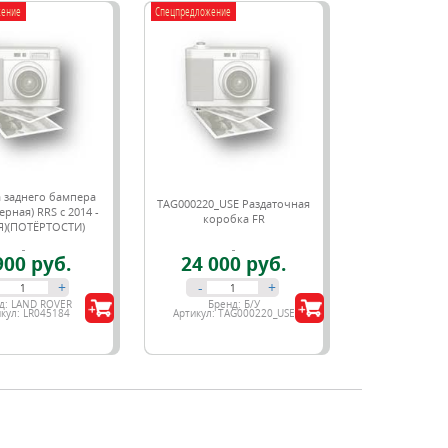
жение
Спецпредложение
 заднего бампера
TAG000220_USE Раздаточная
ерная) RRS c 2014 -
коробка FR
Я)(ПОТЁРТОСТИ)
900 руб.
24 000 руб.
+
-
+
д:
LAND ROVER
Бренд:
Б/У
кул:
LR045184
Артикул:
TAG000220_USE