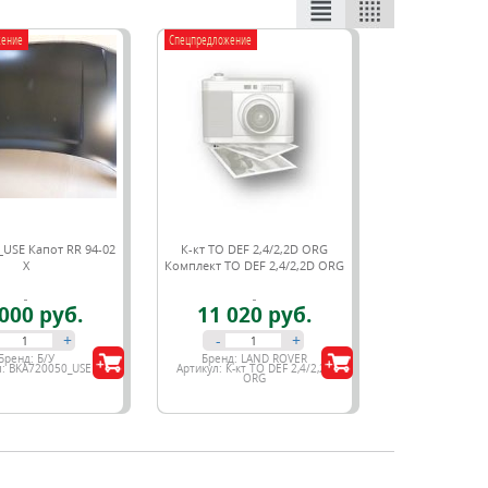
жение
Спецпредложение
USE Капот RR 94-02
К-кт ТО DEF 2,4/2,2D ORG
X
Комплект ТО DEF 2,4/2,2D ORG
000 руб.
11 020 руб.
+
-
+
Бренд:
Б/У
Бренд:
LAND ROVER
л:
BKA720050_USE
Артикул:
К-кт ТО DEF 2,4/2,2D
ORG