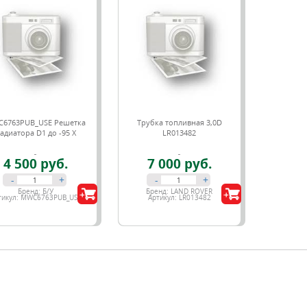
6763PUB_USE Решетка
Трубка топливная 3,0D
адиатора D1 до -95 X
LR013482
4 500 руб.
7 000 руб.
-
+
-
+
Бренд:
Б/У
Бренд:
LAND ROVER
тикул:
MWC6763PUB_USE
Артикул:
LR013482