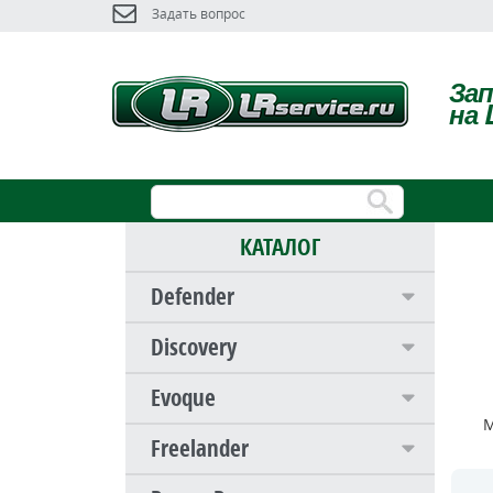
Задать вопрос
За
на 
КАТАЛОГ
Defender
Discovery
Evoque
М
Freelander