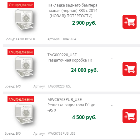
Спецпредложение
Накладка заднего бампера
правая (черная) RRS c 2014
- (НОВАЯ)(ПОТЁРТОСТИ)
2 900 руб.
Бренд:
LAND ROVER
Артикул:
LR045184
Спецпредложение
TAG000220_USE
Раздаточная коробка FR
24 000 руб.
Бренд:
Б/У
Артикул:
TAG000220_USE
Спецпредложение
MWC6763PUB_USE
Решетка радиатора D1 до
-95 X
4 500 руб.
Бренд:
Б/У
Артикул:
MWC6763PUB_USE