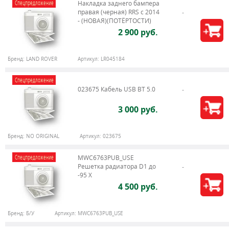
Спецпредложение
Накладка заднего бампера
правая (черная) RRS c 2014
- (НОВАЯ)(ПОТЁРТОСТИ)
2 900 руб.
Бренд:
LAND ROVER
Артикул:
LR045184
Спецпредложение
023675 Кабель USB BT 5.0
3 000 руб.
Бренд:
NO ORIGINAL
Артикул:
023675
Спецпредложение
MWC6763PUB_USE
Решетка радиатора D1 до
-95 X
4 500 руб.
Бренд:
Б/У
Артикул:
MWC6763PUB_USE