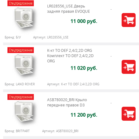
Спецпредложение
LR028556_USE Дверь
задняя правая EVOQUE
11 000 руб.
Бренд:
Б/У
Артикул:
LR028556_USE
Спецпредложение
К-кт ТО DEF 2,4/2,2D ORG
Комплект ТО DEF 2,4/2,2D
ORG
11 020 руб.
Бренд:
LAND ROVER
Артикул:
К-кт ТО DEF 2,4/2,2D ORG
Спецпредложение
ASB780020_BRI Крыло
переднее правое D3
11 200 руб.
Бренд:
BRITPART
Артикул:
ASB780020_BRI