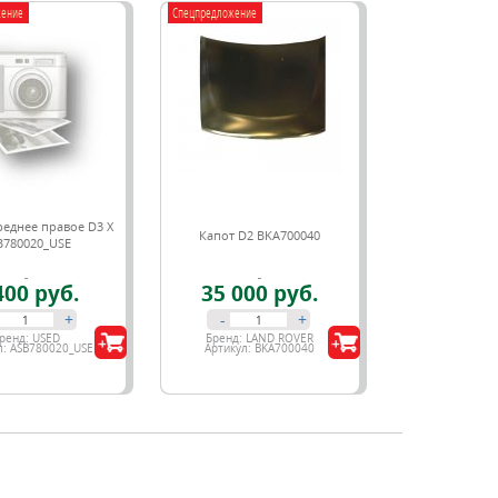
жение
Спецпредложение
еднее правое D3 X
Капот D2 BKA700040
B780020_USE
400 руб.
35 000 руб.
+
-
+
ренд:
USED
Бренд:
LAND ROVER
л:
ASB780020_USE
Артикул:
BKA700040