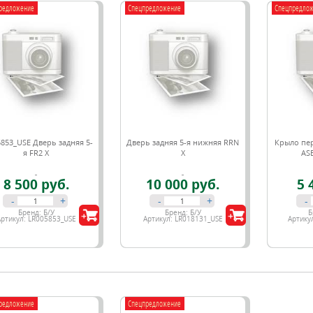
редложение
Спецпредложение
Спецпредло
853_USE Дверь задняя 5-
Дверь задняя 5-я нижняя RRN
Крыло пер
я FR2 X
X
AS
8 500 руб.
10 000 руб.
5 
-
+
-
+
-
Бренд:
Б/У
Бренд:
Б/У
Б
Артикул:
LR005853_USE
Артикул:
LR018131_USE
Артику
редложение
Спецпредложение