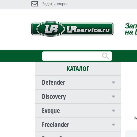
Задать вопрос
За
на 
КАТАЛОГ
Defender
Discovery
Evoque
М
Freelander