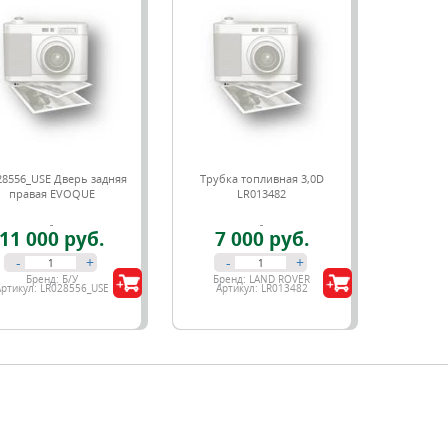
28556_USE Дверь задняя
Трубка топливная 3,0D
правая EVOQUE
LR013482
11 000 руб.
7 000 руб.
-
+
-
+
Бренд:
Б/У
Бренд:
LAND ROVER
Артикул:
LR028556_USE
Артикул:
LR013482