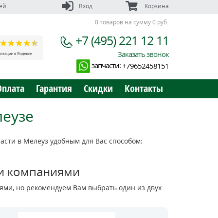
ей
Вход
Корзина
0 товаров на сумму 0 руб.
+7 (495) 221 12 11
Заказать звонок
запчасти:
+79652458151
Оплата
Гарантия
Скидки
Контакты
леузе
сти в Мелеуз удобным для Вас способом:
и компаниями
ми, но рекомендуем Вам выбрать один из двух