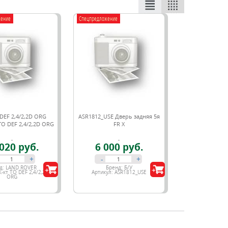
жение
Спецпредложение
 DEF 2,4/2,2D ORG
ASR1812_USE Дверь задняя 5я
О DEF 2,4/2,2D ORG
FR X
020 руб.
6 000 руб.
+
-
+
д:
LAND ROVER
Бренд:
Б/У
К-кт ТО DEF 2,4/2,2D
Артикул:
ASR1812_USE
ORG