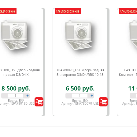
редложение
Спецпредложение
Спецпредло
80180_USE Дверь задняя
BHA780070_USE Дверь задняя
К-кт ТО
правая D3/D4 X
5-я верхняя D3/D4/RRS 10-13
Комплект Т
8 500 руб.
6 500 руб.
11 
-
+
-
+
-
Бренд:
Б/У
Бренд:
Б/У
Брен
ртикул:
BFA780180_USE
Артикул:
BHA780070_USE
Артикул: