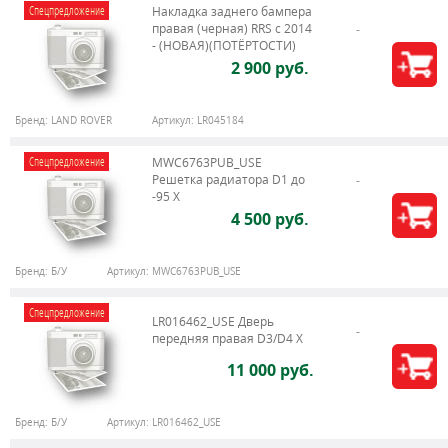
Спецпредложение
Накладка заднего бампера
правая (черная) RRS c 2014
- (НОВАЯ)(ПОТЁРТОСТИ)
2 900 руб.
Бренд:
LAND ROVER
Артикул:
LR045184
Спецпредложение
MWC6763PUB_USE
Решетка радиатора D1 до
-95 X
4 500 руб.
Бренд:
Б/У
Артикул:
MWC6763PUB_USE
Спецпредложение
LR016462_USE Дверь
передняя правая D3/D4 Х
11 000 руб.
Бренд:
Б/У
Артикул:
LR016462_USE