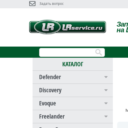
Задать вопрос
За
на 
КАТАЛОГ
Defender
Discovery
Evoque
М
Freelander