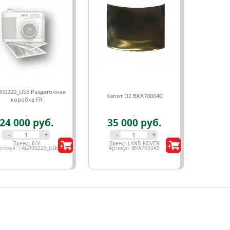
00220_USE Раздаточная
Капот D2 BKA700040
коробка FR
24 000 руб.
35 000 руб.
-
+
-
+
Бренд:
Б/У
Бренд:
LAND ROVER
ртикул:
TAG000220_USE
Артикул:
BKA700040