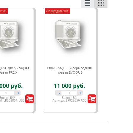
жение
Спецпредложение
_USE Дверь задняя
LR028556_USE Дверь задняя
равая FR2 X
правая EVOQUE
000 руб.
11 000 руб.
+
-
+
Бренд:
Б/У
Бренд:
Б/У
ул:
LR005851_USE
Артикул:
LR028556_USE