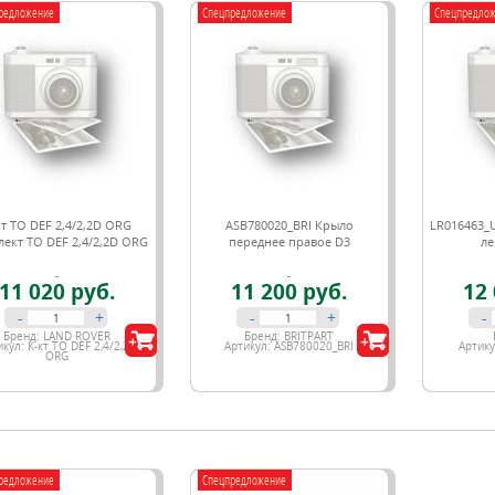
редложение
Спецпредложение
Спецпредло
кт ТО DEF 2,4/2,2D ORG
ASB780020_BRI Крыло
LR016463_
ект ТО DEF 2,4/2,2D ORG
переднее правое D3
ле
11 020 руб.
11 200 руб.
12 
-
+
-
+
-
Бренд:
LAND ROVER
Бренд:
BRITPART
икул:
К-кт ТО DEF 2,4/2,2D
Артикул:
ASB780020_BRI
Артик
ORG
редложение
Спецпредложение