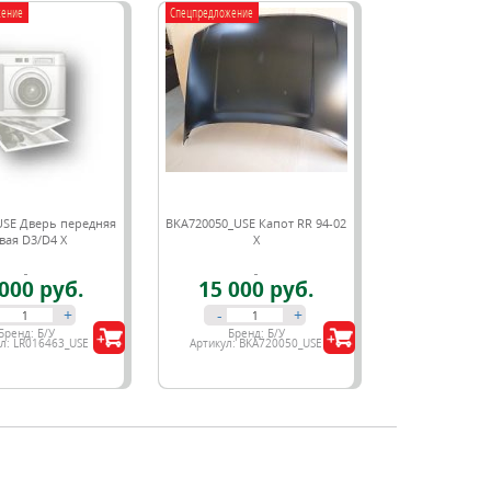
жение
Спецпредложение
USE Дверь передняя
BKA720050_USE Капот RR 94-02
вая D3/D4 Х
X
000 руб.
15 000 руб.
+
-
+
Бренд:
Б/У
Бренд:
Б/У
ул:
LR016463_USE
Артикул:
BKA720050_USE