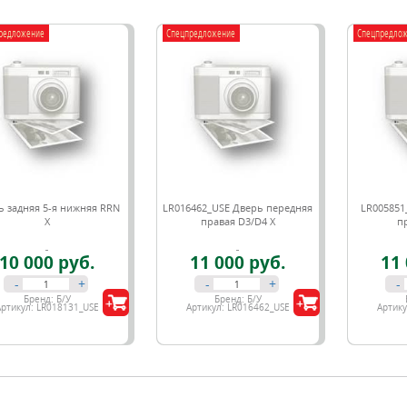
редложение
Спецпредложение
Спецпредло
ь задняя 5-я нижняя RRN
LR016462_USE Дверь передняя
LR005851
X
правая D3/D4 Х
п
10 000 руб.
11 000 руб.
11 
-
+
-
+
-
Бренд:
Б/У
Бренд:
Б/У
Артикул:
LR018131_USE
Артикул:
LR016462_USE
Артик