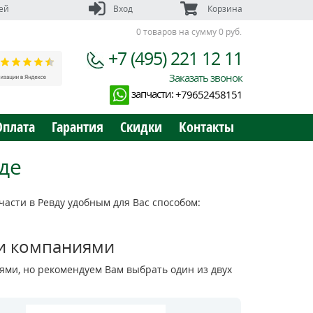
ей
Вход
Корзина
0 товаров на сумму 0 руб.
+7 (495) 221 12 11
Заказать звонок
запчасти:
+79652458151
Оплата
Гарантия
Скидки
Контакты
де
асти в Ревду удобным для Вас способом:
и компаниями
ми, но рекомендуем Вам выбрать один из двух