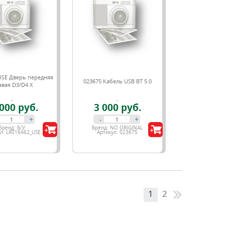
USE Дверь передняя
023675 Кабель USB BT 5.0
авая D3/D4 Х
000 руб.
3 000 руб.
+
-
+
Бренд:
Б/У
Бренд:
NO ORIGINAL
ул:
LR016462_USE
Артикул:
023675
1
2