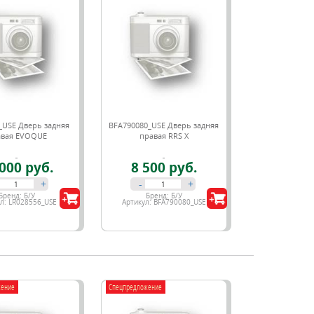
_USE Дверь задняя
BFA790080_USE Дверь задняя
авая EVOQUE
правая RRS X
000 руб.
8 500 руб.
+
-
+
Бренд:
Б/У
Бренд:
Б/У
ул:
LR028556_USE
Артикул:
BFA790080_USE
жение
Спецпредложение