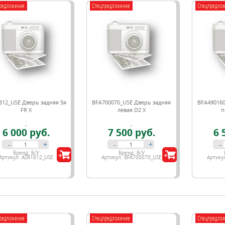
редложение
Спецпредложение
Спецпредло
812_USE Дверь задняя 5я
BFA700070_USE Дверь задняя
BFA490160
FR X
левая D2 X
п
6 000 руб.
7 500 руб.
6 
-
+
-
+
-
Бренд:
Б/У
Бренд:
Б/У
Артикул:
ASR1812_USE
Артикул:
BFA700070_USE
Артику
редложение
Спецпредложение
Спецпредло