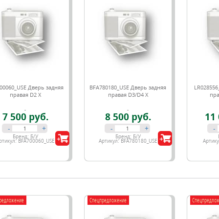
00060_USE Дверь задняя
BFA780180_USE Дверь задняя
LR028556
правая D2 X
правая D3/D4 X
пр
7 500 руб.
8 500 руб.
11 
-
+
-
+
-
Бренд:
Б/У
Бренд:
Б/У
ртикул:
BFA700060_USE
Артикул:
BFA780180_USE
Артик
редложение
Спецпредложение
Спецпредло