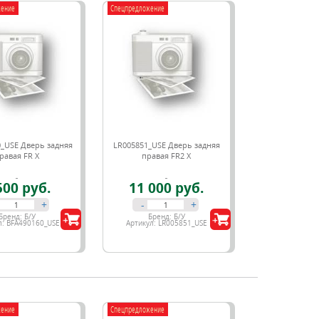
жение
Спецпредложение
_USE Дверь задняя
LR005851_USE Дверь задняя
равая FR X
правая FR2 X
500 руб.
11 000 руб.
+
-
+
Бренд:
Б/У
Бренд:
Б/У
л:
BFA490160_USE
Артикул:
LR005851_USE
жение
Спецпредложение