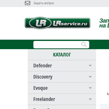
Задать вопрос
За
на 
КАТАЛОГ
Defender
Discovery
Evoque
М
Freelander