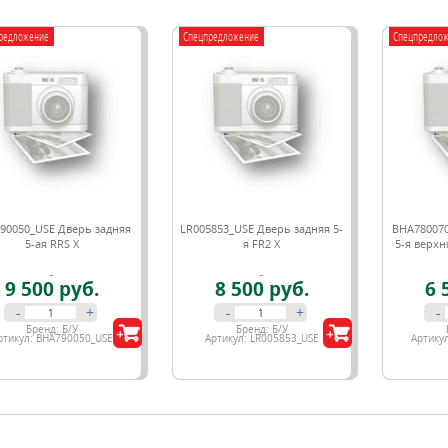
редложение
Спецпредложение
Спецпредло
90050_USE Дверь задняя
LR005853_USE Дверь задняя 5-
BHA780070
5-ая RRS X
я FR2 X
5-я верхн
9 500 руб.
8 500 руб.
6 
-
+
-
+
-
Бренд:
Б/У
Бренд:
Б/У
ртикул:
BHA790050_USE
Артикул:
LR005853_USE
Артику