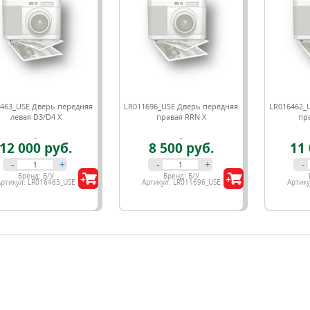
463_USE Дверь передняя
LR011696_USE Дверь передняя
LR016462_
левая D3/D4 Х
правая RRN X
пр
12 000 руб.
8 500 руб.
11 
-
+
-
+
-
Бренд:
Б/У
Бренд:
Б/У
Артикул:
LR016463_USE
Артикул:
LR011696_USE
Артик