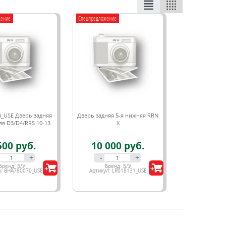
жение
Спецпредложение
_USE Дверь задняя
Дверь задняя 5-я нижняя RRN
яя D3/D4/RRS 10-13
X
500 руб.
10 000 руб.
+
-
+
Бренд:
Б/У
Бренд:
Б/У
л:
BHA780070_USE
Артикул:
LR018131_USE