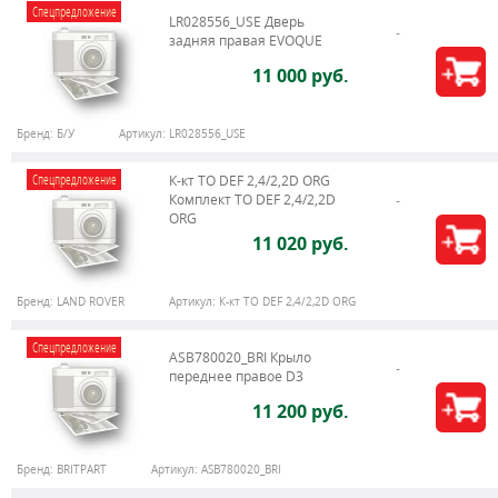
Спецпредложение
LR028556_USE Дверь
задняя правая EVOQUE
11 000 руб.
Бренд:
Б/У
Артикул:
LR028556_USE
Спецпредложение
К-кт ТО DEF 2,4/2,2D ORG
Комплект ТО DEF 2,4/2,2D
ORG
11 020 руб.
Бренд:
LAND ROVER
Артикул:
К-кт ТО DEF 2,4/2,2D ORG
Спецпредложение
ASB780020_BRI Крыло
переднее правое D3
11 200 руб.
Бренд:
BRITPART
Артикул:
ASB780020_BRI