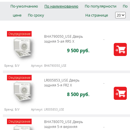
По-умолчанию
По наименованию
По популярности
По
цене
По сроку
На странице
Спецпредложение
BHA790050_USE Дверь
задняя 5-ая RRS X
9 500 руб.
Бренд:
Б/У
Артикул:
BHA790050_USE
Спецпредложение
LR005853_USE Дверь
задняя 5-я FR2 X
8 500 руб.
Бренд:
Б/У
Артикул:
LR005853_USE
Спецпредложение
BHA780070_USE Дверь
задняя 5-я верхняя