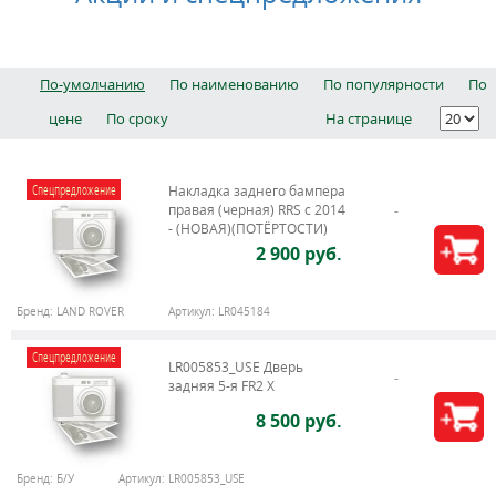
По-умолчанию
По наименованию
По популярности
По
цене
По сроку
На странице
Спецпредложение
Накладка заднего бампера
правая (черная) RRS c 2014
- (НОВАЯ)(ПОТЁРТОСТИ)
2 900 руб.
Бренд:
LAND ROVER
Артикул:
LR045184
Спецпредложение
LR005853_USE Дверь
задняя 5-я FR2 X
8 500 руб.
Бренд:
Б/У
Артикул:
LR005853_USE