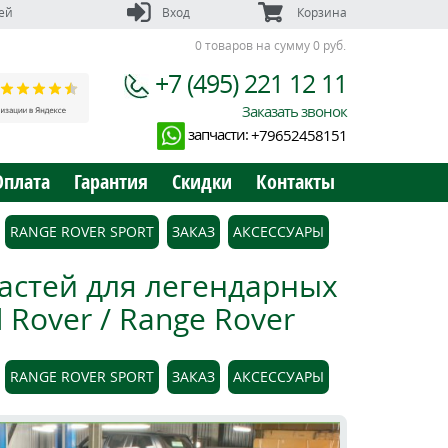
ей
Вход
Корзина
0 товаров на сумму 0 руб.
+7 (495) 221 12 11
Заказать звонок
запчасти:
+79652458151
Оплата
Гарантия
Скидки
Контакты
RANGE ROVER SPORT
ЗАКАЗ
АКСЕССУАРЫ
астей для легендарных
Rover / Range Rover
RANGE ROVER SPORT
ЗАКАЗ
АКСЕССУАРЫ