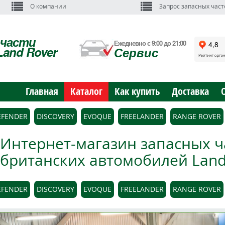
О компании
Запрос запасных част
пчасти
Ежедневно с 9:00 до 21:00
Land Rover
Сервис
Главная
Каталог
Как купить
Доставка
EFENDER
DISCOVERY
EVOQUE
FREELANDER
RANGE ROVER
Интернет-магазин запасных ч
британских автомобилей Land 
EFENDER
DISCOVERY
EVOQUE
FREELANDER
RANGE ROVER