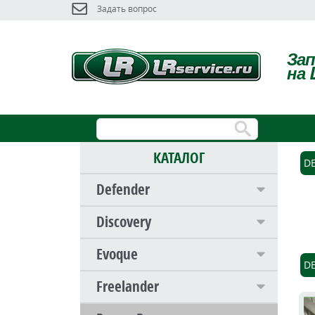
Задать вопрос
За
на 
КАТАЛОГ
D
Defender
Discovery
Evoque
D
Freelander