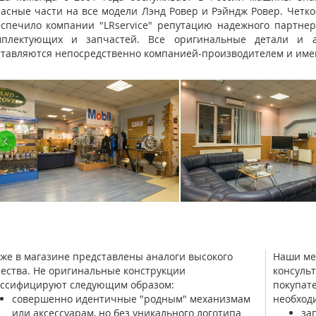
АВТОСЕРВИС С 15 ЛЕТНИМ ОПЫТОМ
асные части на все модели Лэнд Ровер и Рэйндж Ровер. Четк
РАБОТЫ
еспечило компании "LRservice" репутацию надежного партнер
мплектующих и запчастей. Все оригинальные детали и аг
тавляются непосредственно компанией-производителем и имею
‹
КУЗОВНОЙ РЕМОНТ LAND ROVER
же в магазине представлены аналоги высокого
Наши ме
ества. Не оригинальные конструкции
консуль
ассифицируют следующим образом:
покупат
совершенно идентичные "родным" механизмам
необход
или аксессуарам, но без уникального логотипа
за