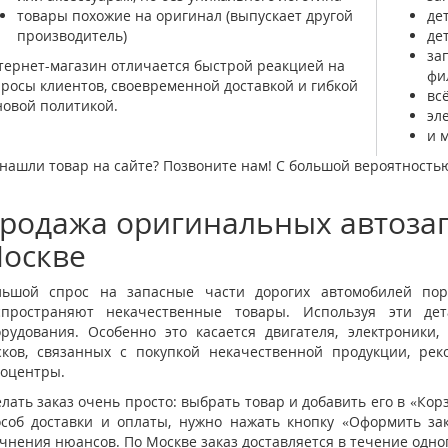
товары похожие на оригинал (выпускает другой
де
производитель)
де
за
ернет-магазин отличается быстрой реакцией на
фи
росы клиентов, своевременной доставкой и гибкой
вс
OFF-ROAD ПОДГОТОВКА И ТЮНИНГ
овой политикой.
эл
и 
нашли товар на сайте? Позвоните нам! С большой вероятностью 
родажа оригинальных автозап
оскве
льшой спрос на запасные части дорогих автомобилей пор
спространяют некачественные товары. Используя эти де
орудования. Особенно это касается двигателя, электроники
сков, связанных с покупкой некачественной продукции, ре
тоцентры.
лать заказ очень просто: выбрать товар и добавить его в «Кор
особ доставки и оплаты, нужно нажать кнопку «Оформить за
чнения нюансов. По Москве заказ доставляется в течение одног