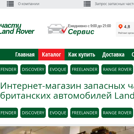
О компании
Запрос запасных част
пчасти
Ежедневно с 9:00 до 21:00
Land Rover
Сервис
Главная
Каталог
Как купить
Доставка
EFENDER
DISCOVERY
EVOQUE
FREELANDER
RANGE ROVER
Интернет-магазин запасных ч
британских автомобилей Land 
EFENDER
DISCOVERY
EVOQUE
FREELANDER
RANGE ROVER