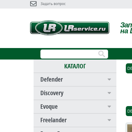
Задать вопрос
За
на 
КАТАЛОГ
D
Defender
Discovery
Evoque
D
Freelander