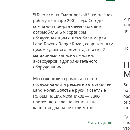
"LRservice на Смирновской" начал свою
Инт
работу в январе 2001 года. Сегодня
зап
компания представлена большим
цен
автомобильным сервисом
обслуживающим автомобили марки
Land Rover / Range Rover, современным
Не 
цехом кузовного ремонта, а также 2
магазинами запасных частей,
аксессуаров и дополнительного
П
оборудования.
М
Мы накопили огромный опыт в
обслуживании и ремонте автомобилей
Бо
Land Rover. Золотые руки и светлые
ра
головы наших механиков — залог
об
наилучшего соотношения цена-
ри
качество для наших клиентов.
ав
Сде
сп
Читать далее
уто