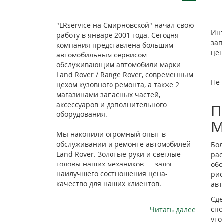
"LRservice на Смирновской" начал свою
Инт
работу в январе 2001 года. Сегодня
зап
компания представлена большим
цен
автомобильным сервисом
обслуживающим автомобили марки
Land Rover / Range Rover, современным
Не 
цехом кузовного ремонта, а также 2
магазинами запасных частей,
аксессуаров и дополнительного
П
оборудования.
М
Мы накопили огромный опыт в
обслуживании и ремонте автомобилей
Бо
Land Rover. Золотые руки и светлые
ра
головы наших механиков — залог
об
наилучшего соотношения цена-
ри
качество для наших клиентов.
ав
Сде
сп
Читать далее
уто