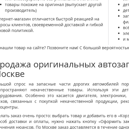
товары похожие на оригинал (выпускает другой
де
производитель)
де
за
ернет-магазин отличается быстрой реакцией на
фи
росы клиентов, своевременной доставкой и гибкой
вс
OFF-ROAD ПОДГОТОВКА И ТЮНИНГ
овой политикой.
эл
и 
нашли товар на сайте? Позвоните нам! С большой вероятностью 
родажа оригинальных автозап
оскве
льшой спрос на запасные части дорогих автомобилей пор
спространяют некачественные товары. Используя эти де
орудования. Особенно это касается двигателя, электроники
сков, связанных с покупкой некачественной продукции, ре
тоцентры.
лать заказ очень просто: выбрать товар и добавить его в «Кор
особ доставки и оплаты, нужно нажать кнопку «Оформить за
чнения нюансов. По Москве заказ доставляется в течение одног