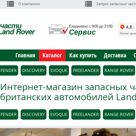
О компании
Запрос запасных част
пчасти
Ежедневно с 9:00 до 21:00
Land Rover
Сервис
Главная
Каталог
Как купить
Доставка
EFENDER
DISCOVERY
EVOQUE
FREELANDER
RANGE ROVER
Интернет-магазин запасных ч
британских автомобилей Land 
EFENDER
DISCOVERY
EVOQUE
FREELANDER
RANGE ROVER