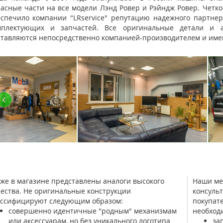
АВТОСЕРВИС С 15 ЛЕТНИМ ОПЫТОМ
асные части на все модели Лэнд Ровер и Рэйндж Ровер. Четк
РАБОТЫ
еспечило компании "LRservice" репутацию надежного партнер
мплектующих и запчастей. Все оригинальные детали и аг
тавляются непосредственно компанией-производителем и имею
‹
КУЗОВНОЙ РЕМОНТ LAND ROVER
же в магазине представлены аналоги высокого
Наши ме
ества. Не оригинальные конструкции
консуль
ассифицируют следующим образом:
покупат
совершенно идентичные "родным" механизмам
необход
или аксессуарам, но без уникального логотипа
за