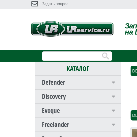
Задать вопрос
За
на 
КАТАЛОГ
D
Defender
Discovery
Evoque
D
Freelander