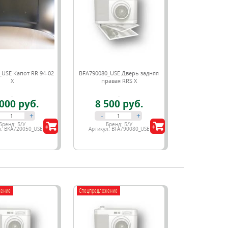
USE Капот RR 94-02
BFA790080_USE Дверь задняя
X
правая RRS X
000 руб.
8 500 руб.
+
-
+
Бренд:
Б/У
Бренд:
Б/У
л:
BKA720050_USE
Артикул:
BFA790080_USE
жение
Спецпредложение