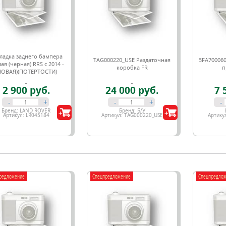
ладка заднего бампера
TAG000220_USE Раздаточная
BFA700060
ая (черная) RRS c 2014 -
коробка FR
п
НОВАЯ)(ПОТЁРТОСТИ)
2 900 руб.
24 000 руб.
7 
-
+
-
+
-
Бренд:
LAND ROVER
Бренд:
Б/У
Артикул:
LR045184
Артикул:
TAG000220_USE
Артику
редложение
Спецпредложение
Спецпредло