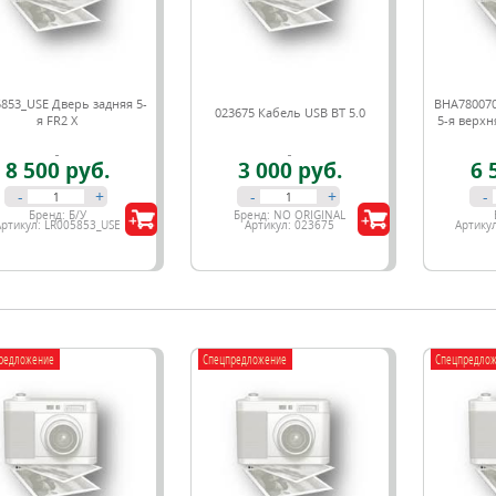
853_USE Дверь задняя 5-
BHA780070
023675 Кабель USB BT 5.0
я FR2 X
5-я верхн
8 500 руб.
3 000 руб.
6 
-
+
-
+
-
Бренд:
Б/У
Бренд:
NO ORIGINAL
Артикул:
LR005853_USE
Артикул:
023675
Артику
редложение
Спецпредложение
Спецпредло