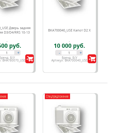
_USE Дверь задняя
BKA700040_USE Капот D2 X
яя D3/D4/RRS 10-13
500 руб.
10 000 руб.
+
-
+
Бренд:
Б/У
Бренд:
Б/У
л:
BHA780070_USE
Артикул:
BKA700040_USE
жение
Спецпредложение