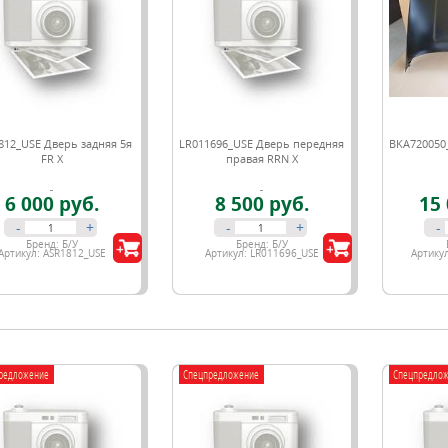
812_USE Дверь задняя 5я
LR011696_USE Дверь передняя
BKA720050_
FR X
правая RRN X
6 000 руб.
8 500 руб.
15 
-
+
-
+
-
Бренд:
Б/У
Бренд:
Б/У
Артикул:
ASR1812_USE
Артикул:
LR011696_USE
Артику
редложение
Спецпредложение
Спецпредло