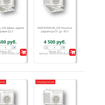
_USE Дверь задняя
MWC6763PUB_USE Решетка
равая D2 X
радиатора D1 до -95 X
500 руб.
4 500 руб.
+
-
+
Бренд:
Б/У
Бренд:
Б/У
л:
BFA700060_USE
Артикул:
MWC6763PUB_USE
жение
Спецпредложение