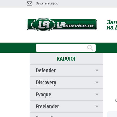
Задать вопрос
За
на 
КАТАЛОГ
Defender
Discovery
Evoque
М
Freelander