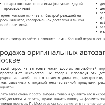
товары похожие на оригинал (выпускает другой
де
производитель)
де
за
ернет-магазин отличается быстрой реакцией на
фи
росы клиентов, своевременной доставкой и гибкой
вс
овой политикой.
эл
и 
нашли товар на сайте? Позвоните нам! С большой вероятностью 
родажа оригинальных автозап
оскве
льшой спрос на запасные части дорогих автомобилей пор
спространяют некачественные товары. Используя эти де
орудования. Особенно это касается двигателя, электроники
сков, связанных с покупкой некачественной продукции, ре
тоцентры.
лать заказ очень просто: выбрать товар и добавить его в «Кор
особ доставки и оплаты, нужно нажать кнопку «Оформить за
чнения нюансов. По Москве заказ доставляется в течение одног