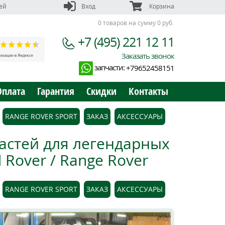
ей
Вход
Корзина
0 товаров на сумму 0 руб.
+7 (495) 221 12 11
Заказать звонок
запчасти:
+79652458151
Оплата
Гарантия
Скидки
Контакты
RANGE ROVER SPORT
ЗАКАЗ
АКСЕССУАРЫ
астей для легендарных
Rover / Range Rover
RANGE ROVER SPORT
ЗАКАЗ
АКСЕССУАРЫ