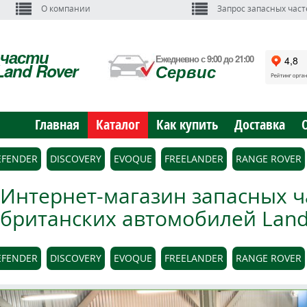
О компании
Запрос запасных част
пчасти
Ежедневно с 9:00 до 21:00
Land Rover
Сервис
Главная
Каталог
Как купить
Доставка
EFENDER
DISCOVERY
EVOQUE
FREELANDER
RANGE ROVER
Интернет-магазин запасных ч
британских автомобилей Land 
EFENDER
DISCOVERY
EVOQUE
FREELANDER
RANGE ROVER