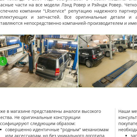
КУЗОВНОЙ РЕМОНТ LAND ROVER
асные части на все модели Лэнд Ровер и Рэйндж Ровер. Четк
еспечило компании "LRservice" репутацию надежного партнер
мплектующих и запчастей. Все оригинальные детали и аг
тавляются непосредственно компанией-производителем и имею
‹
OFF-ROAD ПОДГОТОВКА И ТЮНИНГ
же в магазине представлены аналоги высокого
Наши ме
ества. Не оригинальные конструкции
консуль
ассифицируют следующим образом:
покупат
совершенно идентичные "родным" механизмам
необход
или аксессуарам, но без уникального логотипа
за