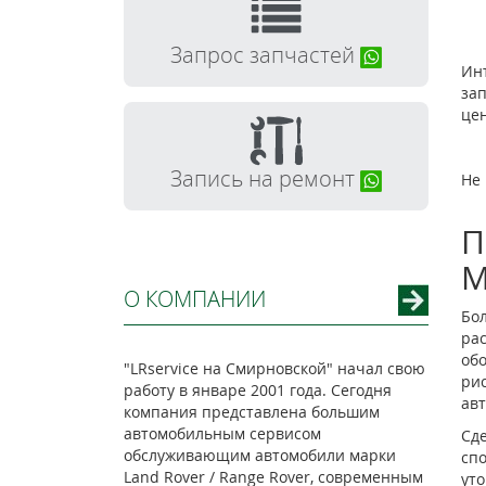
Запрос запчастей
Инт
зап
цен
Запись на ремонт
Не 
П
М
О КОМПАНИИ
Бо
ра
об
"LRservice на Смирновской" начал свою
ри
работу в январе 2001 года. Сегодня
ав
компания представлена большим
автомобильным сервисом
Сде
обслуживающим автомобили марки
сп
Land Rover / Range Rover, современным
уто