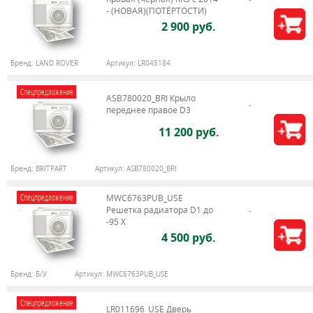
- (НОВАЯ)(ПОТЁРТОСТИ)
2 900 руб.
Бренд:
LAND ROVER
Артикул:
LR045184
Спецпредложение
ASB780020_BRI Крыло
переднее правое D3
11 200 руб.
Бренд:
BRITPART
Артикул:
ASB780020_BRI
Спецпредложение
MWC6763PUB_USE
Решетка радиатора D1 до
-95 X
4 500 руб.
Бренд:
Б/У
Артикул:
MWC6763PUB_USE
Спецпредложение
LR011696_USE Дверь