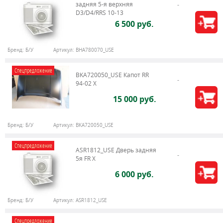
задняя 5-я верхняя
D3/D4/RRS 10-13
6 500 руб.
Бренд:
Б/У
Артикул:
BHA780070_USE
Спецпредложение
BKA720050_USE Капот RR
94-02 X
15 000 руб.
Бренд:
Б/У
Артикул:
BKA720050_USE
Спецпредложение
ASR1812_USE Дверь задняя
5я FR X
6 000 руб.
Бренд:
Б/У
Артикул:
ASR1812_USE
Спецпредложение