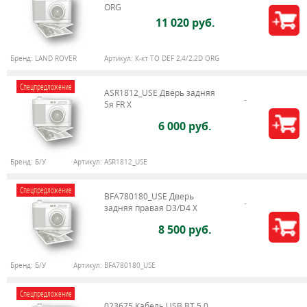
ORG
11 020 руб.
Бренд:
LAND ROVER
Артикул:
К-кт ТО DEF 2,4/2,2D ORG
Спецпредложение
ASR1812_USE Дверь задняя
5я FR X
6 000 руб.
Бренд:
Б/У
Артикул:
ASR1812_USE
Спецпредложение
BFA780180_USE Дверь
задняя правая D3/D4 X
8 500 руб.
Бренд:
Б/У
Артикул:
BFA780180_USE
Спецпредложение
023675 Кабель USB BT 5.0