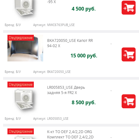
-95 X
4 500 руб.
Бренд:
Б/У
Артикул:
MWC6763PUB_USE
Спецпредложение
BKA720050_USE Капот RR
94-02 X
15 000 руб.
Бренд:
Б/У
Артикул:
BKA720050_USE
Спецпредложение
LR005853_USE Дверь
задняя 5-я FR2 X
8 500 руб.
Бренд:
Б/У
Артикул:
LR005853_USE
Спецпредложение
К-кт ТО DEF 2,4/2,2D ORG
Комплект ТО DEF 2,4/2,2D