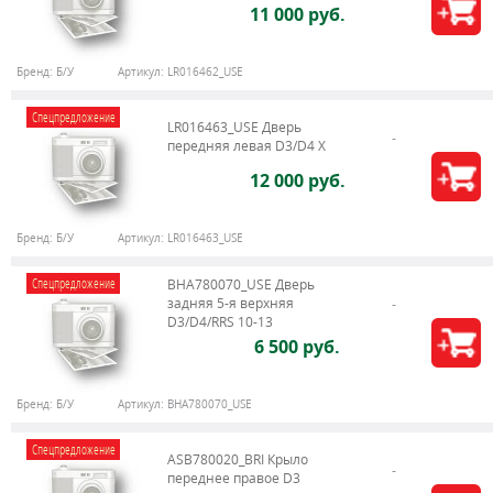
11 000 руб.
Бренд:
Б/У
Артикул:
LR016462_USE
Спецпредложение
LR016463_USE Дверь
передняя левая D3/D4 Х
12 000 руб.
Бренд:
Б/У
Артикул:
LR016463_USE
Спецпредложение
BHA780070_USE Дверь
задняя 5-я верхняя
D3/D4/RRS 10-13
6 500 руб.
Бренд:
Б/У
Артикул:
BHA780070_USE
Спецпредложение
ASB780020_BRI Крыло
переднее правое D3