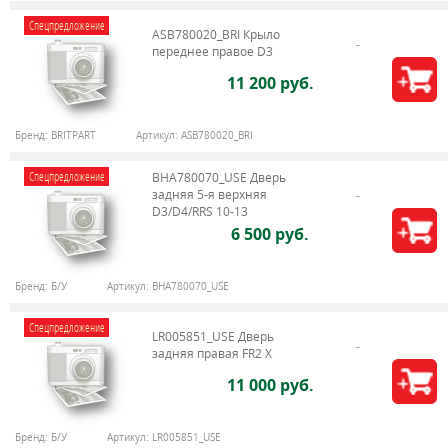
Спецпредложение
ASB780020_BRI Крыло
переднее правое D3
11 200 руб.
Бренд:
BRITPART
Артикул:
ASB780020_BRI
Спецпредложение
BHA780070_USE Дверь
задняя 5-я верхняя
D3/D4/RRS 10-13
6 500 руб.
Бренд:
Б/У
Артикул:
BHA780070_USE
Спецпредложение
LR005851_USE Дверь
задняя правая FR2 X
11 000 руб.
Бренд:
Б/У
Артикул:
LR005851_USE