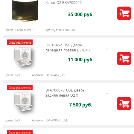
Капот D2 BKA700040
35 000 руб.
Бренд:
LAND ROVER
Артикул:
BKA700040
Спецпредложение
LR016462_USE Дверь
передняя правая D3/D4 Х
11 000 руб.
Бренд:
Б/У
Артикул:
LR016462_USE
Спецпредложение
BFA700070_USE Дверь
задняя левая D2 X
7 500 руб.
Бренд:
Б/У
Артикул:
BFA700070_USE
Спецпредложение