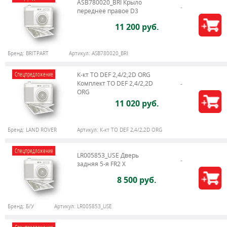
ASB780020_BRI Крыло
переднее правое D3
11 200 руб.
Бренд:
BRITPART
Артикул:
ASB780020_BRI
Спецпредложение
К-кт ТО DEF 2,4/2,2D ORG
Комплект ТО DEF 2,4/2,2D
ORG
11 020 руб.
Бренд:
LAND ROVER
Артикул:
К-кт ТО DEF 2,4/2,2D ORG
Спецпредложение
LR005853_USE Дверь
задняя 5-я FR2 X
8 500 руб.
Бренд:
Б/У
Артикул:
LR005853_USE