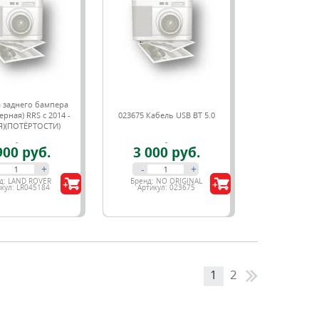
 заднего бампера
ерная) RRS c 2014 -
023675 Кабель USB BT 5.0
Я)(ПОТЁРТОСТИ)
900 руб.
3 000 руб.
+
-
+
д:
LAND ROVER
Бренд:
NO ORIGINAL
кул:
LR045184
Артикул:
023675
1
2