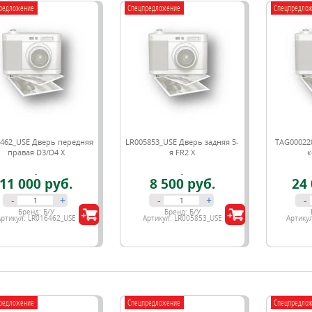
редложение
Спецпредложение
Спецпредло
462_USE Дверь передняя
LR005853_USE Дверь задняя 5-
TAG00022
правая D3/D4 Х
я FR2 X
к
11 000 руб.
8 500 руб.
24 
-
+
-
+
-
Бренд:
Б/У
Бренд:
Б/У
Артикул:
LR016462_USE
Артикул:
LR005853_USE
Артику
редложение
Спецпредложение
Спецпредло