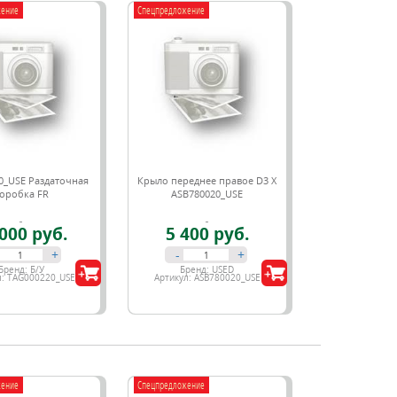
жение
Спецпредложение
0_USE Раздаточная
Крыло переднее правое D3 X
оробка FR
ASB780020_USE
000 руб.
5 400 руб.
+
-
+
Бренд:
Б/У
Бренд:
USED
л:
TAG000220_USE
Артикул:
ASB780020_USE
жение
Спецпредложение