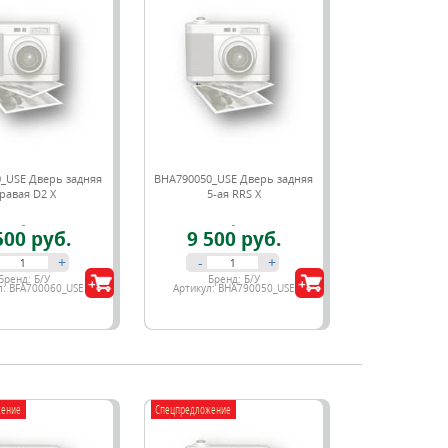
_USE Дверь задняя
BHA790050_USE Дверь задняя
равая D2 X
5-ая RRS X
500 руб.
9 500 руб.
+
-
+
Бренд:
Б/У
Бренд:
Б/У
л:
BFA700060_USE
Артикул:
BHA790050_USE
жение
Спецпредложение