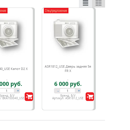
жение
Спецпредложение
ASR1812_USE Дверь задняя 5я
0_USE Капот D2 X
FR X
000 руб.
6 000 руб.
+
-
+
Бренд:
Б/У
Бренд:
Б/У
л:
BKA700040_USE
Артикул:
ASR1812_USE