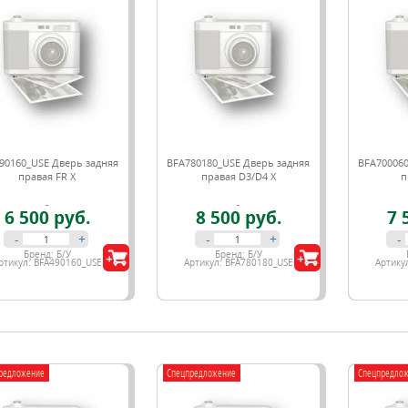
90160_USE Дверь задняя
BFA780180_USE Дверь задняя
BFA700060
правая FR X
правая D3/D4 X
п
6 500 руб.
8 500 руб.
7 
-
+
-
+
-
Бренд:
Б/У
Бренд:
Б/У
ртикул:
BFA490160_USE
Артикул:
BFA780180_USE
Артику
редложение
Спецпредложение
Спецпредло