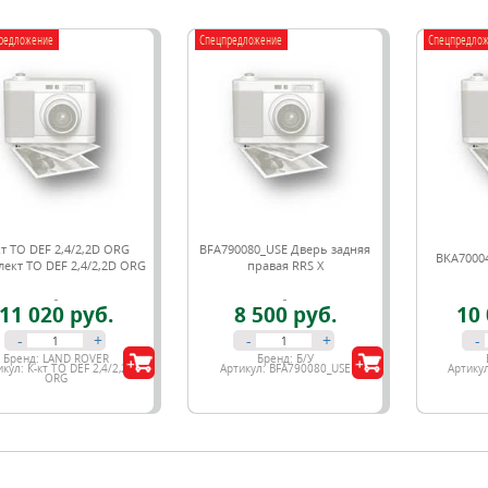
редложение
Спецпредложение
Спецпредло
кт ТО DEF 2,4/2,2D ORG
BFA790080_USE Дверь задняя
BKA70004
ект ТО DEF 2,4/2,2D ORG
правая RRS X
11 020 руб.
8 500 руб.
10 
-
+
-
+
-
Бренд:
LAND ROVER
Бренд:
Б/У
икул:
К-кт ТО DEF 2,4/2,2D
Артикул:
BFA790080_USE
Артику
ORG