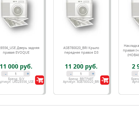
Накладка
28556_USE Дверь задняя
ASB780020_BRI Крыло
правая (ч
правая EVOQUE
переднее правое D3
(НОВА
11 000 руб.
11 200 руб.
2 
-
+
-
+
-
Бренд:
Б/У
Бренд:
BRITPART
Брен
Артикул:
LR028556_USE
Артикул:
ASB780020_BRI
Арти