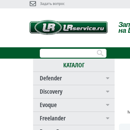
Задать вопрос
За
на 
КАТАЛОГ
Defender
Discovery
Evoque
М
Freelander