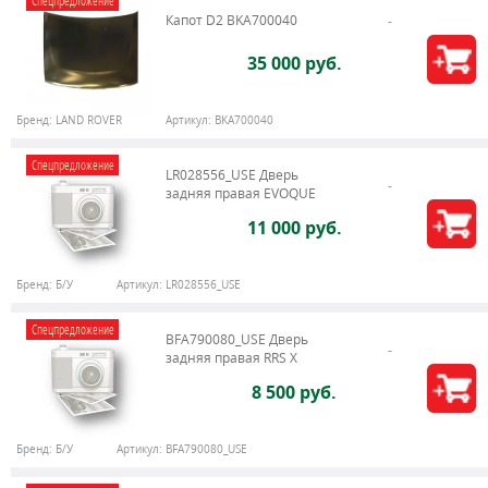
Спецпредложение
Капот D2 BKA700040
35 000 руб.
Бренд:
LAND ROVER
Артикул:
BKA700040
Спецпредложение
LR028556_USE Дверь
задняя правая EVOQUE
11 000 руб.
Бренд:
Б/У
Артикул:
LR028556_USE
Спецпредложение
BFA790080_USE Дверь
задняя правая RRS X
8 500 руб.
Бренд:
Б/У
Артикул:
BFA790080_USE