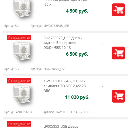
-95 X
4 500 руб.
Бренд:
Б/У
Артикул:
MWC6763PUB_USE
Спецпредложение
BHA780070_USE Дверь
задняя 5-я верхняя
D3/D4/RRS 10-13
6 500 руб.
Бренд:
Б/У
Артикул:
BHA780070_USE
Спецпредложение
К-кт ТО DEF 2,4/2,2D ORG
Комплект ТО DEF 2,4/2,2D
ORG
11 020 руб.
Бренд:
LAND ROVER
Артикул:
К-кт ТО DEF 2,4/2,2D ORG
Спецпредложение
LR005853_USE Дверь