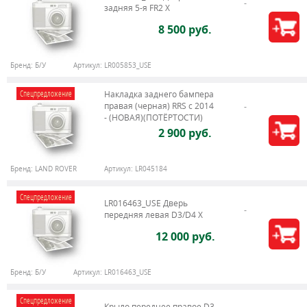
задняя 5-я FR2 X
8 500 руб.
Бренд:
Б/У
Артикул:
LR005853_USE
Спецпредложение
Накладка заднего бампера
правая (черная) RRS c 2014
- (НОВАЯ)(ПОТЁРТОСТИ)
2 900 руб.
Бренд:
LAND ROVER
Артикул:
LR045184
Спецпредложение
LR016463_USE Дверь
передняя левая D3/D4 Х
12 000 руб.
Бренд:
Б/У
Артикул:
LR016463_USE
Спецпредложение
Крыло переднее правое D3