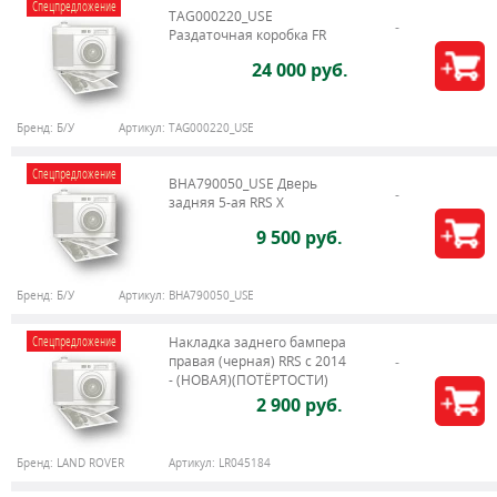
Спецпредложение
TAG000220_USE
Раздаточная коробка FR
24 000 руб.
Бренд:
Б/У
Артикул:
TAG000220_USE
Спецпредложение
BHA790050_USE Дверь
задняя 5-ая RRS X
9 500 руб.
Бренд:
Б/У
Артикул:
BHA790050_USE
Спецпредложение
Накладка заднего бампера
правая (черная) RRS c 2014
- (НОВАЯ)(ПОТЁРТОСТИ)
2 900 руб.
Бренд:
LAND ROVER
Артикул:
LR045184