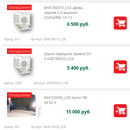
Спецпредложение
BHA780070_USE Дверь
задняя 5-я верхняя
D3/D4/RRS 10-13
6 500 руб.
Бренд:
Б/У
Артикул:
BHA780070_USE
Спецпредложение
Крыло переднее правое D3
X ASB780020_USE
5 400 руб.
Бренд:
USED
Артикул:
ASB780020_USE
Спецпредложение
BKA720050_USE Капот RR
94-02 X
15 000 руб.
Бренд:
Б/У
Артикул:
BKA720050_USE