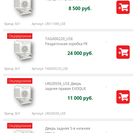
8 500 руб.
Бренд:
Б/У
Артикул:
LR011696_USE
Спецпредложение
TAG000220_USE
Раздаточная коробка FR
24 000 руб.
Бренд:
Б/У
Артикул:
TAG000220_USE
Спецпредложение
LR028556_USE Дверь
задняя правая EVOQUE
11 000 руб.
Бренд:
Б/У
Артикул:
LR028556_USE
Спецпредложение
Дверь задняя 5-я нижняя