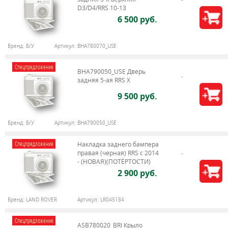
D3/D4/RRS 10-13
6 500 руб.
Бренд:
Б/У
Артикул:
BHA780070_USE
Спецпредложение
BHA790050_USE Дверь
задняя 5-ая RRS X
9 500 руб.
Бренд:
Б/У
Артикул:
BHA790050_USE
Спецпредложение
Накладка заднего бампера
правая (черная) RRS c 2014
- (НОВАЯ)(ПОТЁРТОСТИ)
2 900 руб.
Бренд:
LAND ROVER
Артикул:
LR045184
Спецпредложение
ASB780020_BRI Крыло