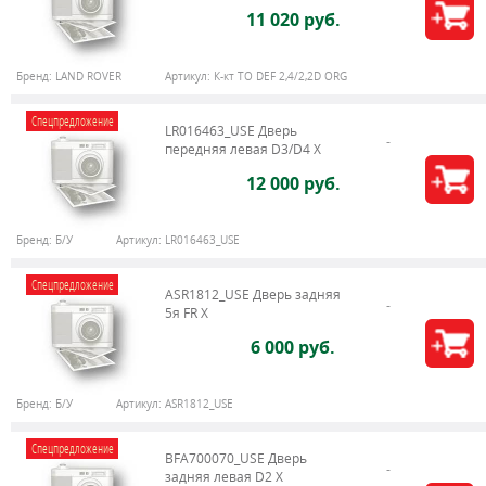
11 020 руб.
Бренд:
LAND ROVER
Артикул:
К-кт ТО DEF 2,4/2,2D ORG
Спецпредложение
LR016463_USE Дверь
передняя левая D3/D4 Х
12 000 руб.
Бренд:
Б/У
Артикул:
LR016463_USE
Спецпредложение
ASR1812_USE Дверь задняя
5я FR X
6 000 руб.
Бренд:
Б/У
Артикул:
ASR1812_USE
Спецпредложение
BFA700070_USE Дверь
задняя левая D2 X