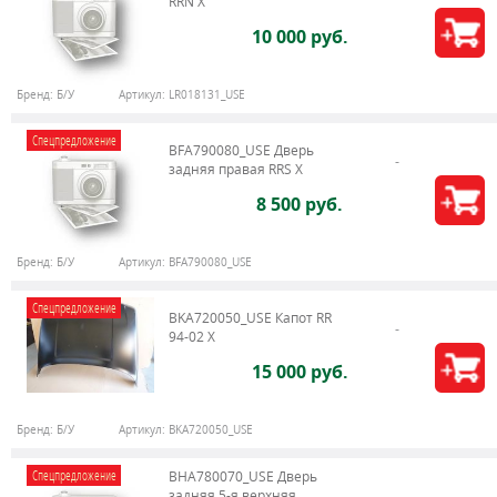
RRN X
10 000 руб.
Бренд:
Б/У
Артикул:
LR018131_USE
Спецпредложение
BFA790080_USE Дверь
задняя правая RRS X
8 500 руб.
Бренд:
Б/У
Артикул:
BFA790080_USE
Спецпредложение
BKA720050_USE Капот RR
94-02 X
15 000 руб.
Бренд:
Б/У
Артикул:
BKA720050_USE
Спецпредложение
BHA780070_USE Дверь
задняя 5-я верхняя