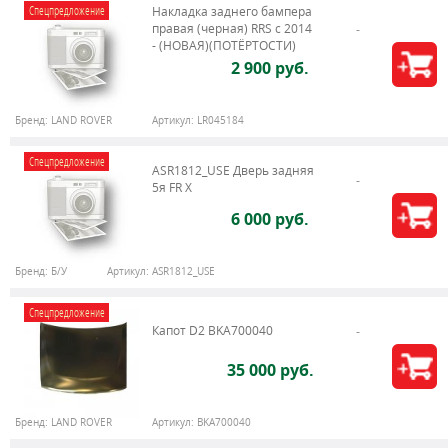
Спецпредложение
Накладка заднего бампера
правая (черная) RRS c 2014
- (НОВАЯ)(ПОТЁРТОСТИ)
2 900 руб.
Бренд:
LAND ROVER
Артикул:
LR045184
Спецпредложение
ASR1812_USE Дверь задняя
5я FR X
6 000 руб.
Бренд:
Б/У
Артикул:
ASR1812_USE
Спецпредложение
Капот D2 BKA700040
35 000 руб.
Бренд:
LAND ROVER
Артикул:
BKA700040