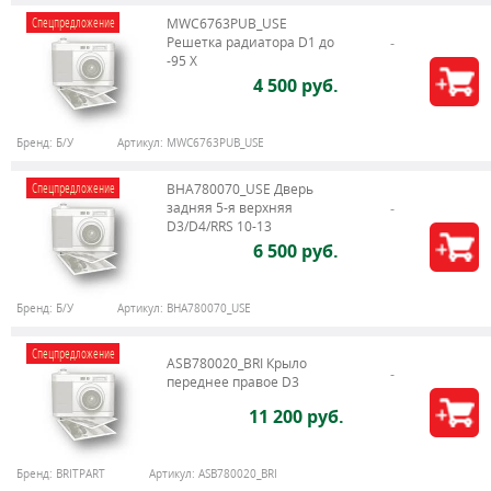
Спецпредложение
MWC6763PUB_USE
Решетка радиатора D1 до
-95 X
4 500 руб.
Бренд:
Б/У
Артикул:
MWC6763PUB_USE
Спецпредложение
BHA780070_USE Дверь
задняя 5-я верхняя
D3/D4/RRS 10-13
6 500 руб.
Бренд:
Б/У
Артикул:
BHA780070_USE
Спецпредложение
ASB780020_BRI Крыло
переднее правое D3
11 200 руб.
Бренд:
BRITPART
Артикул:
ASB780020_BRI