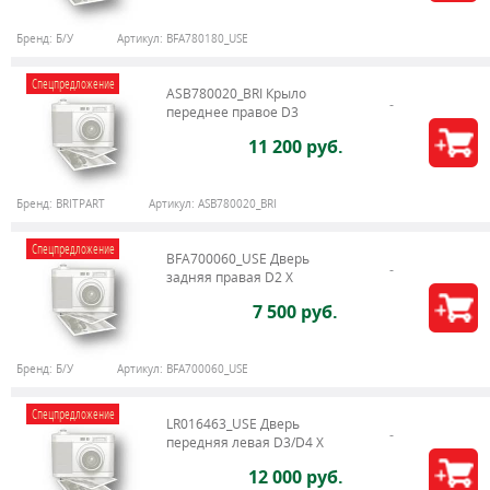
Бренд:
Б/У
Артикул:
BFA780180_USE
Спецпредложение
ASB780020_BRI Крыло
переднее правое D3
11 200 руб.
Бренд:
BRITPART
Артикул:
ASB780020_BRI
Спецпредложение
BFA700060_USE Дверь
задняя правая D2 X
7 500 руб.
Бренд:
Б/У
Артикул:
BFA700060_USE
Спецпредложение
LR016463_USE Дверь
передняя левая D3/D4 Х
12 000 руб.