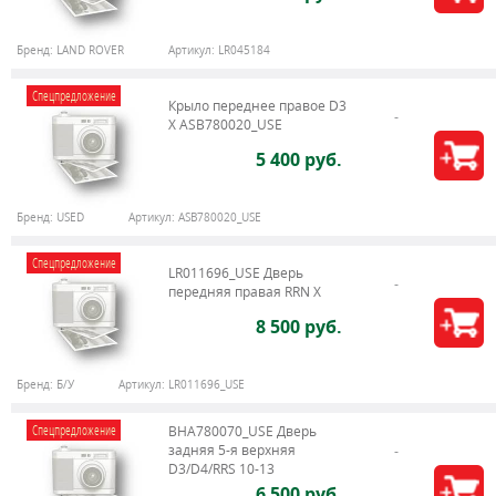
Бренд:
LAND ROVER
Артикул:
LR045184
Спецпредложение
Крыло переднее правое D3
X ASB780020_USE
5 400 руб.
Бренд:
USED
Артикул:
ASB780020_USE
Спецпредложение
LR011696_USE Дверь
передняя правая RRN X
8 500 руб.
Бренд:
Б/У
Артикул:
LR011696_USE
Спецпредложение
BHA780070_USE Дверь
задняя 5-я верхняя
D3/D4/RRS 10-13
6 500 руб.