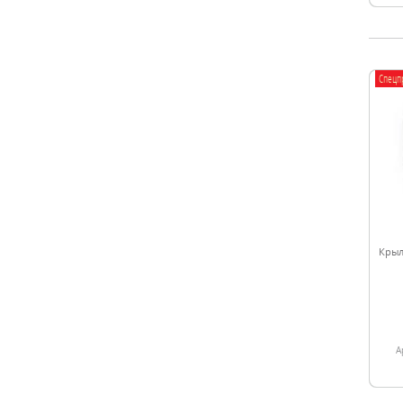
Спецп
Крыл
А