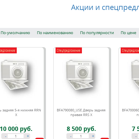
Акции и спецпред
По-умолчанию
По наименованию
По популярности
По цене
редложение
Спецпредложение
Спецпредло
ь задняя 5-я нижняя RRN
BFA790080_USE Дверь задняя
BFA700060
X
правая RRS X
п
10 000 руб.
8 500 руб.
7 
-
+
-
+
-