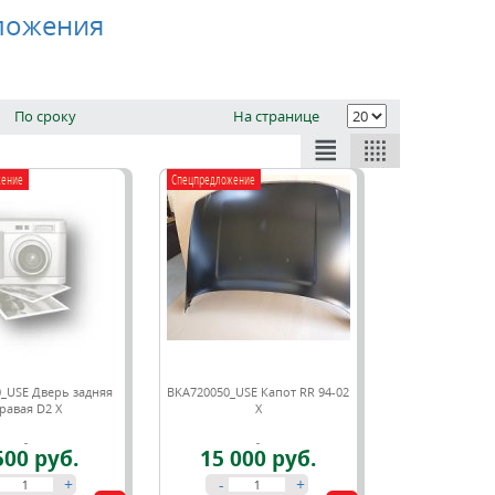
ложения
По сроку
На странице
жение
Спецпредложение
_USE Дверь задняя
BKA720050_USE Капот RR 94-02
равая D2 X
X
500 руб.
15 000 руб.
+
-
+