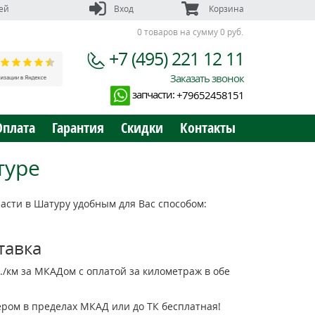
ей
Вход
Корзина
0 товаров на сумму 0 руб.
+7 (495) 221 12 11
Заказать звонок
запчасти:
+79652458151
Оплата
Гарантия
Скидки
Контакты
туре
сти в Шатуру удобным для Вас способом:
тавка
р./км за МКАДом с оплатой за километраж в обе
ьером в пределах МКАД или до ТК бесплатная!