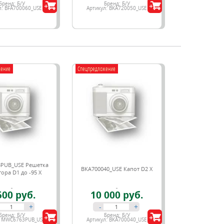
Бренд:
Б/У
Бренд:
Б/У
л:
BFA700060_USE
Артикул:
BKA720050_USE
жение
Спецпредложение
PUB_USE Решетка
BKA700040_USE Капот D2 X
ора D1 до -95 X
500 руб.
10 000 руб.
+
-
+
Бренд:
Б/У
Бренд:
Б/У
:
MWC6763PUB_USE
Артикул:
BKA700040_USE