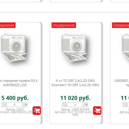
редложение
Спецпредложение
Спецпредло
о переднее правое D3 X
К-кт ТО DEF 2,4/2,2D ORG
LR005851
ASB780020_USE
Комплект ТО DEF 2,4/2,2D ORG
п
5 400 руб.
11 020 руб.
11 
-
+
-
+
-
Бренд:
USED
Бренд:
LAND ROVER
ртикул:
ASB780020_USE
Артикул:
К-кт ТО DEF 2,4/2,2D
Артик
ORG