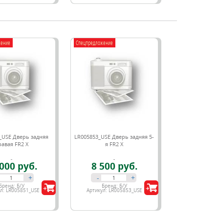
жение
Спецпредложение
_USE Дверь задняя
LR005853_USE Дверь задняя 5-
равая FR2 X
я FR2 X
000 руб.
8 500 руб.
+
-
+
Бренд:
Б/У
Бренд:
Б/У
ул:
LR005851_USE
Артикул:
LR005853_USE