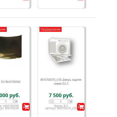
жение
Спецпредложение
BFA700070_USE Дверь задняя
 D2 BKA700040
левая D2 X
000 руб.
7 500 руб.
+
-
+
д:
LAND ROVER
Бренд:
Б/У
кул:
BKA700040
Артикул:
BFA700070_USE