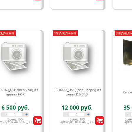
редложение
Спецпредложение
Спецпредло
90160_USE Дверь задняя
LR016463_USE Дверь передняя
Капот
правая FR X
левая D3/D4 Х
6 500 руб.
12 000 руб.
35 
-
+
-
+
-
Бренд:
Б/У
Бренд:
Б/У
Брен
ртикул:
BFA490160_USE
Артикул:
LR016463_USE
Арти