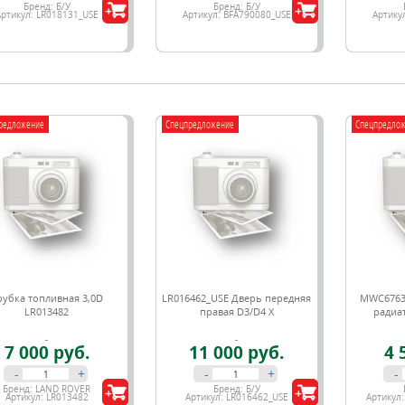
Бренд:
Б/У
Бренд:
Б/У
Артикул:
LR018131_USE
Артикул:
BFA790080_USE
Артику
редложение
Спецпредложение
Спецпредло
рубка топливная 3,0D
LR016462_USE Дверь передняя
MWC6763
LR013482
правая D3/D4 Х
радиат
7 000 руб.
11 000 руб.
4 
-
+
-
+
-
Бренд:
LAND ROVER
Бренд:
Б/У
Артикул:
LR013482
Артикул:
LR016462_USE
Артикул