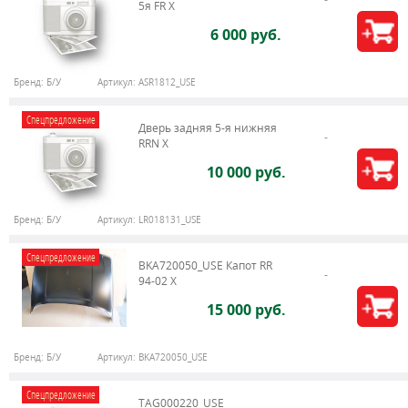
5я FR X
6 000 руб.
Бренд:
Б/У
Артикул:
ASR1812_USE
Спецпредложение
Дверь задняя 5-я нижняя
RRN X
10 000 руб.
Бренд:
Б/У
Артикул:
LR018131_USE
Спецпредложение
BKA720050_USE Капот RR
94-02 X
15 000 руб.
Бренд:
Б/У
Артикул:
BKA720050_USE
Спецпредложение
TAG000220_USE