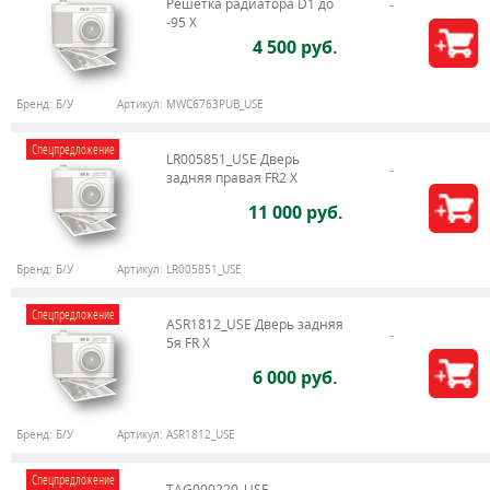
Решетка радиатора D1 до
-95 X
4 500 руб.
Бренд:
Б/У
Артикул:
MWC6763PUB_USE
Спецпредложение
LR005851_USE Дверь
задняя правая FR2 X
11 000 руб.
Бренд:
Б/У
Артикул:
LR005851_USE
Спецпредложение
ASR1812_USE Дверь задняя
5я FR X
6 000 руб.
Бренд:
Б/У
Артикул:
ASR1812_USE
Спецпредложение
TAG000220_USE