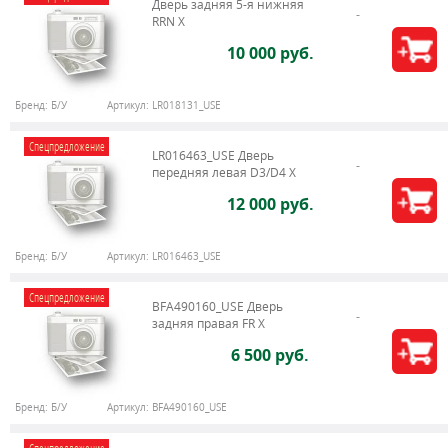
Дверь задняя 5-я нижняя
RRN X
10 000 руб.
Бренд:
Б/У
Артикул:
LR018131_USE
Спецпредложение
LR016463_USE Дверь
передняя левая D3/D4 Х
12 000 руб.
Бренд:
Б/У
Артикул:
LR016463_USE
Спецпредложение
BFA490160_USE Дверь
задняя правая FR X
6 500 руб.
Бренд:
Б/У
Артикул:
BFA490160_USE