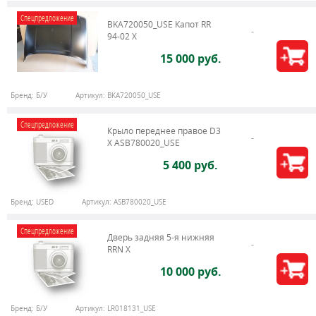
Спецпредложение
BKA720050_USE Капот RR
94-02 X
15 000 руб.
Бренд:
Б/У
Артикул:
BKA720050_USE
Спецпредложение
Крыло переднее правое D3
X ASB780020_USE
5 400 руб.
Бренд:
USED
Артикул:
ASB780020_USE
Спецпредложение
Дверь задняя 5-я нижняя
RRN X
10 000 руб.
Бренд:
Б/У
Артикул:
LR018131_USE