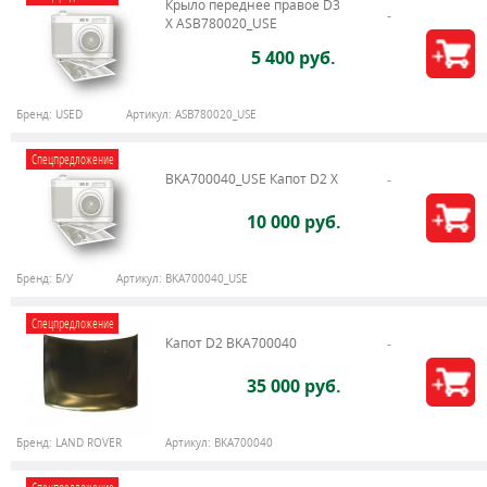
Крыло переднее правое D3
X ASB780020_USE
5 400 руб.
Бренд:
USED
Артикул:
ASB780020_USE
Спецпредложение
BKA700040_USE Капот D2 X
10 000 руб.
Бренд:
Б/У
Артикул:
BKA700040_USE
Спецпредложение
Капот D2 BKA700040
35 000 руб.
Бренд:
LAND ROVER
Артикул:
BKA700040