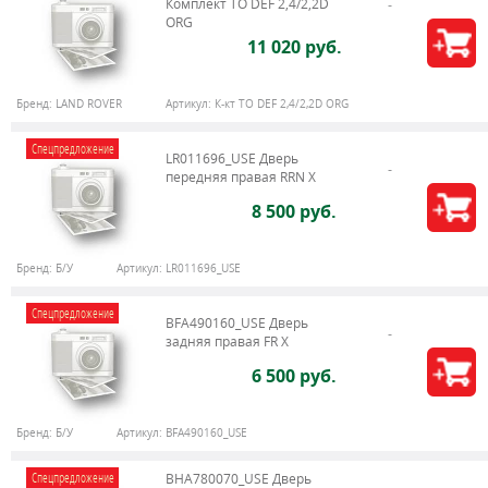
Комплект ТО DEF 2,4/2,2D
ORG
11 020 руб.
Бренд:
LAND ROVER
Артикул:
К-кт ТО DEF 2,4/2,2D ORG
Спецпредложение
LR011696_USE Дверь
передняя правая RRN X
8 500 руб.
Бренд:
Б/У
Артикул:
LR011696_USE
Спецпредложение
BFA490160_USE Дверь
задняя правая FR X
6 500 руб.
Бренд:
Б/У
Артикул:
BFA490160_USE
Спецпредложение
BHA780070_USE Дверь