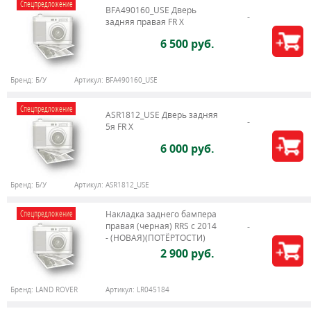
Спецпредложение
BFA490160_USE Дверь
задняя правая FR X
6 500 руб.
Бренд:
Б/У
Артикул:
BFA490160_USE
Спецпредложение
ASR1812_USE Дверь задняя
5я FR X
6 000 руб.
Бренд:
Б/У
Артикул:
ASR1812_USE
Спецпредложение
Накладка заднего бампера
правая (черная) RRS c 2014
- (НОВАЯ)(ПОТЁРТОСТИ)
2 900 руб.
Бренд:
LAND ROVER
Артикул:
LR045184