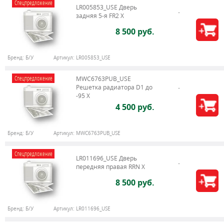
Спецпредложение
LR005853_USE Дверь
задняя 5-я FR2 X
8 500 руб.
Бренд:
Б/У
Артикул:
LR005853_USE
Спецпредложение
MWC6763PUB_USE
Решетка радиатора D1 до
-95 X
4 500 руб.
Бренд:
Б/У
Артикул:
MWC6763PUB_USE
Спецпредложение
LR011696_USE Дверь
передняя правая RRN X
8 500 руб.
Бренд:
Б/У
Артикул:
LR011696_USE