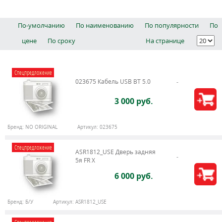
По-умолчанию
По наименованию
По популярности
По
цене
По сроку
На странице
Спецпредложение
023675 Кабель USB BT 5.0
3 000 руб.
Бренд:
NO ORIGINAL
Артикул:
023675
Спецпредложение
ASR1812_USE Дверь задняя
5я FR X
6 000 руб.
Бренд:
Б/У
Артикул:
ASR1812_USE