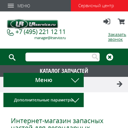
Сервисный центр
МЕНЮ
Вход
Корзи
+7 (495) 221 12 11
Заказать
manager@lrservice.ru
звонок
КАТАЛОГ ЗАПЧАСТЕЙ
Меню
АКЦИИ И СПЕЦПРЕДЛОЖЕНИЯ
Дополнительные параметры
Интернет-магазин запасных
частей для легендарных